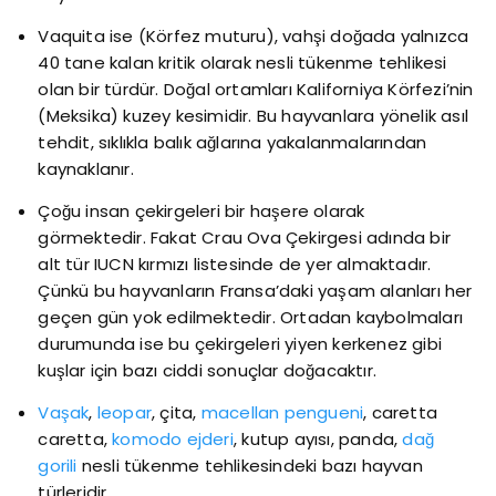
Vaquita ise (Körfez muturu), vahşi doğada yalnızca
40 tane kalan kritik olarak nesli tükenme tehlikesi
olan bir türdür. Doğal ortamları Kaliforniya Körfezi’nin
(Meksika) kuzey kesimidir. Bu hayvanlara yönelik asıl
tehdit, sıklıkla balık ağlarına yakalanmalarından
kaynaklanır.
Çoğu insan çekirgeleri bir haşere olarak
görmektedir. Fakat Crau Ova Çekirgesi adında bir
alt tür IUCN kırmızı listesinde de yer almaktadır.
Çünkü bu hayvanların Fransa’daki yaşam alanları her
geçen gün yok edilmektedir. Ortadan kaybolmaları
durumunda ise bu çekirgeleri yiyen kerkenez gibi
kuşlar için bazı ciddi sonuçlar doğacaktır.
Vaşak
,
leopar
, çita,
macellan pengueni
, caretta
caretta,
komodo ejderi
, kutup ayısı, panda,
dağ
gorili
nesli tükenme tehlikesindeki bazı hayvan
türleridir.