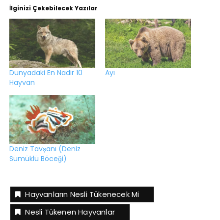
İlginizi Çekebilecek Yazılar
Dünyadaki En Nadir 10
Ayı
Hayvan
Deniz Tavşanı (Deniz
Sümüklü Böceği)
Hayvanların Nesli Tükenecek Mi
Nesli Tükenen Hayvanlar