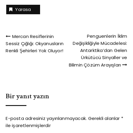
Yarasa
Yazı
Penguenlerin İklim
Mercan Resiflerinin
Değişikliğiyle Mücadelesi:
Sessiz Çığlığı: Okyanusların
gezinmesi
Antarktika’dan Gelen
Renkli Şehirleri Yok Oluyor!
Ürkütücü Sinyaller ve
Bilimin Çözüm Arayışları
Bir yanıt yazın
E-posta adresiniz yayınlanmayacak.
Gerekli alanlar
*
ile işaretlenmişlerdir