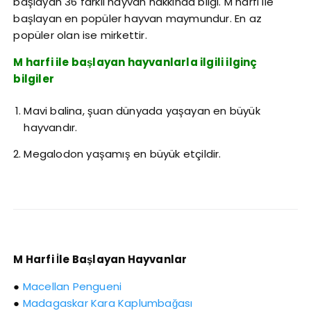
başlayan 36 farklı hayvan hakkında bilgi. M harfi ile
başlayan en popüler hayvan maymundur. En az
popüler olan ise mirkettir.
M harfi ile başlayan hayvanlarla ilgili ilginç
bilgiler
Mavi balina, şuan dünyada yaşayan en büyük
hayvandır.
Megalodon yaşamış en büyük etçildir.
M Harfi İle Başlayan Hayvanlar
●
Macellan Pengueni
●
Madagaskar Kara Kaplumbağası