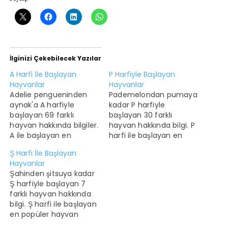
İlginizi Çekebilecek Yazılar
A Harfi İle Başlayan
P Harfiyle Başlayan
Hayvanlar
Hayvanlar
Adelie pengueninden
Pademelondan pumaya
aynak'a A harfiyle
kadar P harfiyle
başlayan 69 farklı
başlayan 30 farklı
hayvan hakkında bilgiler.
hayvan hakkında bilgi. P
A ile başlayan en
harfi ile başlayan en
popüler at, en az
popüler hayvan
Ş Harfi İle Başlayan
popüler olan ise ay-ay.
penguendir. En az
Hayvanlar
A harfi ile başlayan
popüler olan ise
Şahinden şitsuya kadar
hayvanlar ile ilgili bazı
palyaço balığıdır. P harfi
Ş harfiyle başlayan 7
ilginç bilgiler Ağaç
ile başlayan hayvanlarla
farklı hayvan hakkında
kurbağaları arasında
ilgili ilginç bilgiler Puma
bilgi. Ş harfi ile başlayan
tırmanamayanlar su
ya da dağ aslanı yeni
en popüler hayvan
veya karada yaşarlar.
dünyada, kaplan, aslan
şahindir. En az popüler
Amur leoparı dünyadaki
ve jaguarın ardından