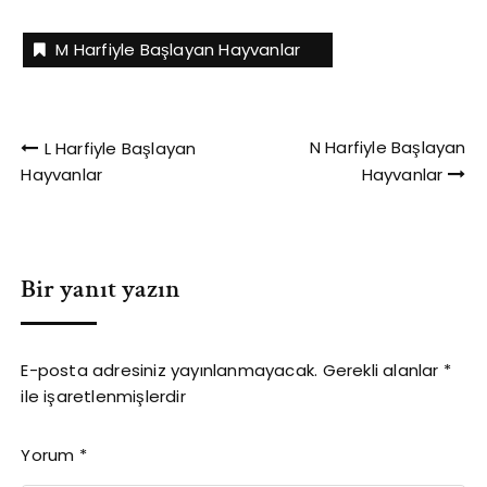
olan ise şemsiye
en az sayıda kalan
dördüncü en ağır
kuşlarıdır. Ş harfi ile
büyük kedi…
kedidir.…
M Harfiyle Başlayan Hayvanlar
başlayan hayvanlarla
ilgili ilginç bilgiler
Şahinler ortalama 100
yıla kadar
Yazı
yaşayabilmektedirler.
N Harfiyle Başlayan
L Harfiyle Başlayan
Şempanzeler insanlar
Hayvanlar
Hayvanlar
gezinmesi
dışında en kompleks
araç gereç üreten
hayvanlardır. Ş…
Bir yanıt yazın
E-posta adresiniz yayınlanmayacak.
Gerekli alanlar
*
ile işaretlenmişlerdir
Yorum
*