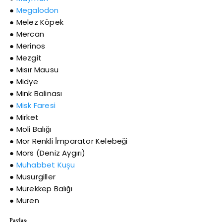
●
Megalodon
● Melez Köpek
● Mercan
● Merinos
● Mezgit
● Mısır Mausu
● Midye
● Mink Balinası
●
Misk Faresi
● Mirket
● Moli Balığı
● Mor Renkli İmparator Kelebeği
● Mors (Deniz Aygırı)
●
Muhabbet Kuşu
● Musurgiller
● Mürekkep Balığı
● Müren
Paylaş: