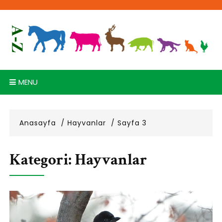
Skip
to
content
MENU
Anasayfa
Hayvanlar
Sayfa 3
Kategori:
Hayvanlar