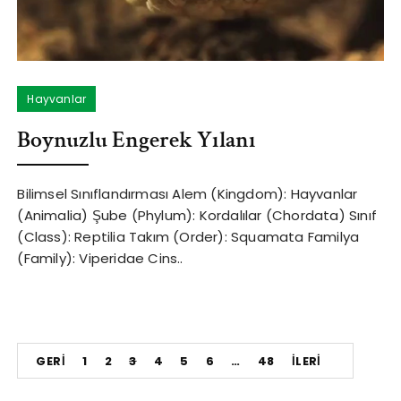
Hayvanlar
Boynuzlu Engerek Yılanı
Bilimsel Sınıflandırması Alem (Kingdom): Hayvanlar
(Animalia) Şube (Phylum): Kordalılar (Chordata) Sınıf
(Class): Reptilia Takım (Order): Squamata Familya
(Family): Viperidae Cins..
Yazı
GERI
1
2
3
4
5
6
…
48
İLERI
sayfalandırması