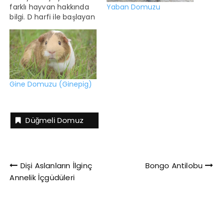
Yaban Domuzu
farklı hayvan hakkında
bilgi. D harfi ile başlayan
en popüler hayvan
domuzdur. En az
popüler olan ise
dumanlı pars. D harfi ile
başlayan hayvanlarla
ilgili ilginç bilgiler
Gine Domuzu (Ginepig)
Dumanlı pars kediler
içinde en iyi tırmanıcı
olandır. Dogo Argentino
laboratuvar ortamında
Düğmeli Domuz
geliştirilen bir…
Yazı
Dişi Aslanların İlginç
Bongo Antilobu
Annelik İçgüdüleri
gezinmesi