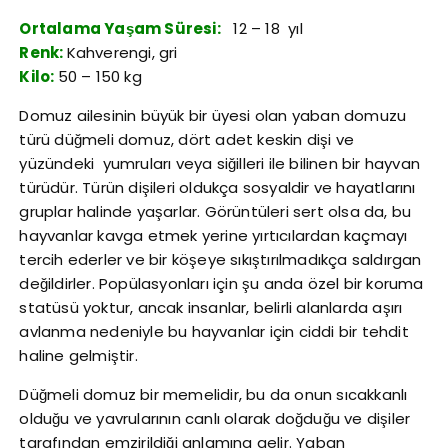
Ortalama Yaşam Süresi:
12 – 18 yıl
Renk:
Kahverengi, gri
Kilo:
50 – 150 kg
Domuz ailesinin büyük bir üyesi olan yaban domuzu
türü düğmeli domuz, dört adet keskin dişi ve
yüzündeki yumruları veya siğilleri ile bilinen bir hayvan
türüdür. Türün dişileri oldukça sosyaldir ve hayatlarını
gruplar halinde yaşarlar. Görüntüleri sert olsa da, bu
hayvanlar kavga etmek yerine yırtıcılardan kaçmayı
tercih ederler ve bir köşeye sıkıştırılmadıkça saldırgan
değildirler. Popülasyonları için şu anda özel bir koruma
statüsü yoktur, ancak insanlar, belirli alanlarda aşırı
avlanma nedeniyle bu hayvanlar için ciddi bir tehdit
haline gelmiştir.
Düğmeli domuz bir memelidir, bu da onun sıcakkanlı
olduğu ve yavrularının canlı olarak doğduğu ve dişiler
tarafından emzirildiği anlamına gelir. Yaban