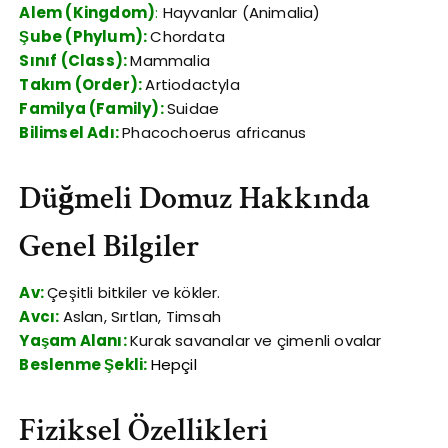
Alem (Kingdom)
:
Hayvanlar (Animalia)
Şube (Phylum):
Chordata
Sınıf (Class):
Mammalia
Takım (Order):
Artiodactyla
Familya (Family):
Suidae
Bilimsel Adı:
Phacochoerus africanus
Düğmeli Domuz Hakkında
Genel Bilgiler
Av:
Çeşitli bitkiler ve kökler.
Avcı:
Aslan, Sırtlan, Timsah
Yaşam Alanı:
Kurak savanalar ve çimenli ovalar
Beslenme Şekli:
Hepçil
Fiziksel Özellikleri