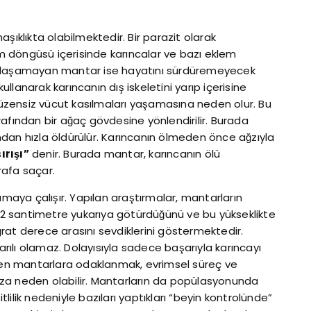
maşıklıkta olabilmektedir. Bir parazit olarak
 döngüsü içerisinde karıncalar ve bazı eklem
ağa ulaşamayan mantar ise hayatını sürdüremeyecek
lanarak karıncanın dış iskeletini yarıp içerisine
 düzensiz vücut kasılmaları yaşamasına neden olur. Bu
afından bir ağaç gövdesine yönlendirilir. Burada
dan hızla öldürülür. Karıncanın ölmeden önce ağzıyla
ırışı”
denir. Burada mantar, karıncanın ölü
rafa saçar.
ımaya çalışır. Yapılan araştırmalar, mantarların
2 santimetre yukarıya götürdüğünü ve bu yükseklikte
rat derece arasını sevdiklerini göstermektedir.
ılı olamaz. Dolayısıyla sadece başarıyla karıncayı
ilen mantarlara odaklanmak, evrimsel süreç ve
lmanıza neden olabilir. Mantarların da popülasyonunda
itlilik nedeniyle bazıları yaptıkları “beyin kontrolünde”