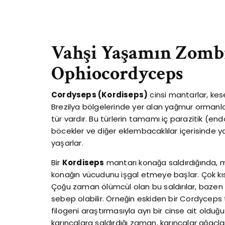
Vahşi Yaşamın Zombi
Ophiocordyceps
Cordyseps (Kordiseps)
cinsi mantarlar, kes
Brezilya bölgelerinde yer alan yağmur ormanla
tür vardır. Bu türlerin tamamı iç parazitik (en
böcekler ve diğer eklembacaklılar içerisinde y
yaşarlar.
Bir
Kordiseps
mantarı konağa saldırdığında, m
konağın vücudunu işgal etmeye başlar. Çok kısa
Çoğu zaman ölümcül olan bu saldırılar, bazen 
sebep olabilir. Örneğin eskiden bir Cordyceps 
filogeni araştırmasıyla ayrı bir cinse ait olduğ
karıncalara saldırdığı zaman, karıncalar ağaçlara