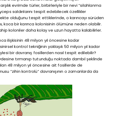
rşılık evrimde türler, birbirleriyle bir nevi “silahlanma
yceps saldırılarını tespit edebilecek özellikler
fekte olduğunu tespit ettiklerinde, o karıncayı sürüden
nı, koca bir karınca kolonisinin ölümüne neden olabilir.
hip koloniler daha kolay ve uzun hayatta kalabilirler.
ca ilişkisinin 48 milyon yıl öncesine kadar
inirsel kontrol tekniğinin yaklaşık 50 milyon yıl kadar
si bir davranış fosillerden nasıl tespit edilebilir?
vdesine tırmanıp tutunduğu noktada dambıl şeklinde
rılan 48 milyon yıl öncesine ait fosillerde de
konusu “zihin kontrolü” davranışının o zamanlarda da