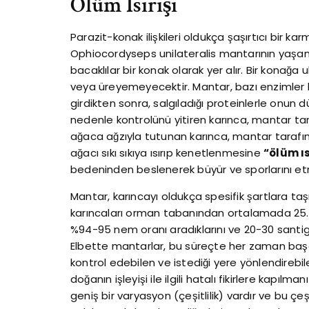
Ölüm Isırışı
Parazit-konak ilişkileri oldukça şaşırtıcı bir kar
Ophiocordyseps unilateralis mantarının yaşam
bacaklılar bir konak olarak yer alır. Bir kon
veya üreyemeyecektir. Mantar, bazı enzimler kul
girdikten sonra, salgıladığı proteinlerle onun
nedenle kontrolünü yitiren karınca, mantar tar
ağaca ağzıyla tutunan karınca, mantar tarafın
ağacı sıkı sıkıya ısırıp kenetlenmesine
“ölüm ıs
bedeninden beslenerek büyür ve sporlarını et
Mantar, karıncayı oldukça spesifik şartlara taş
karıncaları orman tabanından ortalamada 25.
%94-95 nem oranı aradıklarını ve 20-30 santig
Elbette mantarlar, bu süreçte her zaman başar
kontrol edebilen ve istediği yere yönlendireb
doğanın işleyişi ile ilgili hatalı fikirlere kapı
geniş bir varyasyon (çeşitlilik) vardır ve bu çeş