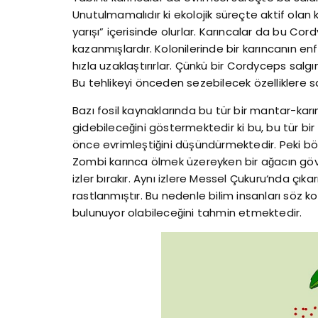
Unutulmamalıdır ki ekolojik süreçte aktif olan ka
yarışı” içerisinde olurlar. Karıncalar da bu Cord
kazanmışlardır. Kolonilerinde bir karıncanın en
hızla uzaklaştırırlar. Çünkü bir Cordyceps salgı
Bu tehlikeyi önceden sezebilecek özelliklere sa
Bazı fosil kaynaklarında bu tür bir mantar-karın
gidebileceğini göstermektedir ki bu, bu tür bir s
önce evrimleştiğini düşündürmektedir. Peki böyle
Zombi karınca ölmek üzereyken bir ağacın gö
izler bırakır. Aynı izlere Messel Çukuru‘nda çıka
rastlanmıştır. Bu nedenle bilim insanları söz 
bulunuyor olabileceğini tahmin etmektedir.