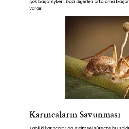
çok başarılıyken, bazı diğerleri ortalama başa
vardır.
Karıncaların Savunması
Tabii ki karıncalar da evrimsel süreçte bu saldı