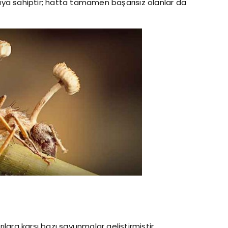
rıya sahiptir; hatta tamamen başarısız olanlar da
rılara karşı bazı savunmalar geliştirmiştir.