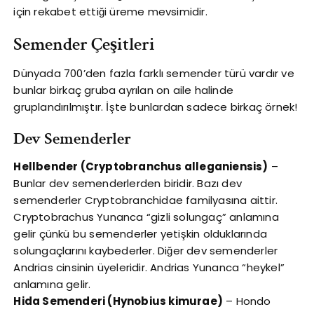
için rekabet ettiği üreme mevsimidir.
Semender Çeşitleri
Dünyada 700’den fazla farklı semender türü vardır ve
bunlar birkaç gruba ayrılan on aile halinde
gruplandırılmıştır. İşte bunlardan sadece birkaç örnek!
Dev Semenderler
Hellbender (Cryptobranchus alleganiensis)
–
Bunlar dev semenderlerden biridir. Bazı dev
semenderler Cryptobranchidae familyasına aittir.
Cryptobrachus Yunanca “gizli solungaç” anlamına
gelir çünkü bu semenderler yetişkin olduklarında
solungaçlarını kaybederler. Diğer dev semenderler
Andrias cinsinin üyeleridir. Andrias Yunanca “heykel”
anlamına gelir.
Hida Semenderi (Hynobius kimurae)
– Hondo