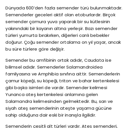
Dünyada 600’den fazla semender türü bulunmaktadır.
Semenderler geceleri aktif olan etoburlardır. Birçok
semender çamura yuva yaparak bir su kütlesinin
yakınındaki bir kayanın altına yerleşir. Bazı semender
türleri yumurta bırakırken, diğerleri canlı bebekler
doğurur. Çoğu semender ortalama on yıl yaşar, ancak
bu süre türlere göre değişir.
Semender bu amfibinin ortak adıdır, Caudata ise
bilimsel adıdır. Semenderler Salamandroidea
familyasına ve Amphibia sınıfına aittir. Semenderlerin
çamur köpeği, su köpeği, triton ve bahar kertenkelesi
gibi başka isimleri de vardır. Semender kelimesi
Yunanca ateş kertenkelesi anlamına gelen
Salamandra kelimesinden gelmektedir. Bu, sarı ve
siyah ateş semenderinin ateşte yaşama gücüne
sahip olduğuna dair eski bir inanışla ilgilidir.
Semenderin çeşitli alt türleri vardır. Ateş semenderi,