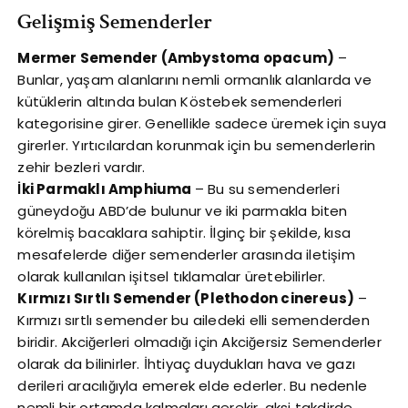
Gelişmiş Semenderler
Mermer Semender (Ambystoma opacum)
–
Bunlar, yaşam alanlarını nemli ormanlık alanlarda ve
kütüklerin altında bulan Köstebek semenderleri
kategorisine girer. Genellikle sadece üremek için suya
girerler. Yırtıcılardan korunmak için bu semenderlerin
zehir bezleri vardır.
İki Parmaklı Amphiuma
– Bu su semenderleri
güneydoğu ABD’de bulunur ve iki parmakla biten
körelmiş bacaklara sahiptir. İlginç bir şekilde, kısa
mesafelerde diğer semenderler arasında iletişim
olarak kullanılan işitsel tıklamalar üretebilirler.
Kırmızı Sırtlı Semender (Plethodon cinereus)
–
Kırmızı sırtlı semender bu ailedeki elli semenderden
biridir. Akciğerleri olmadığı için Akciğersiz Semenderler
olarak da bilinirler. İhtiyaç duydukları hava ve gazı
derileri aracılığıyla emerek elde ederler. Bu nedenle
nemli bir ortamda kalmaları gerekir, aksi takdirde