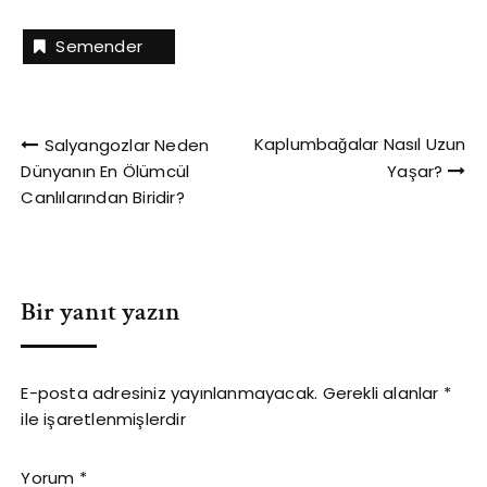
maymundur. En az
erkeklerden daha iridir
popüler olan ise
ve bu özelliğe sahip az…
Semender
mirkettir. M harfi ile
başlayan hayvanlarla
ilgili ilginç bilgiler Mavi
balina, şuan dünyada
Yazı
yaşayan en büyük
Kaplumbağalar Nasıl Uzun
Salyangozlar Neden
hayvandır. Megalodon
Dünyanın En Ölümcül
Yaşar?
gezinmesi
yaşamış en büyük
Canlılarından Biridir?
etçildir. M Harfi İle…
Bir yanıt yazın
E-posta adresiniz yayınlanmayacak.
Gerekli alanlar
*
ile işaretlenmişlerdir
Yorum
*