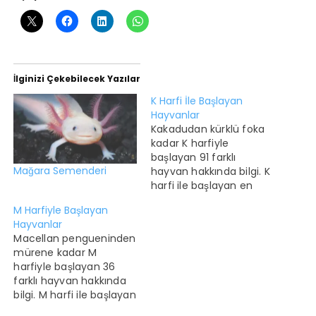
İlginizi Çekebilecek Yazılar
K Harfi İle Başlayan
Hayvanlar
Kakadudan kürklü foka
kadar K harfiyle
başlayan 91 farklı
Mağara Semenderi
hayvan hakkında bilgi. K
harfi ile başlayan en
popüler hayvan
M Harfiyle Başlayan
kaplandır. En az popüler
Hayvanlar
olan ise kapibaradır K
Macellan pengueninden
harfi ile başlayan
mürene kadar M
hayvanlarla ilgili ilginç
harfiyle başlayan 36
bilgiler Kapibara,
farklı hayvan hakkında
kemirgen hayvanların
bilgi. M harfi ile başlayan
en irisidir. Kambur
en popüler hayvan
balinaların dişileri