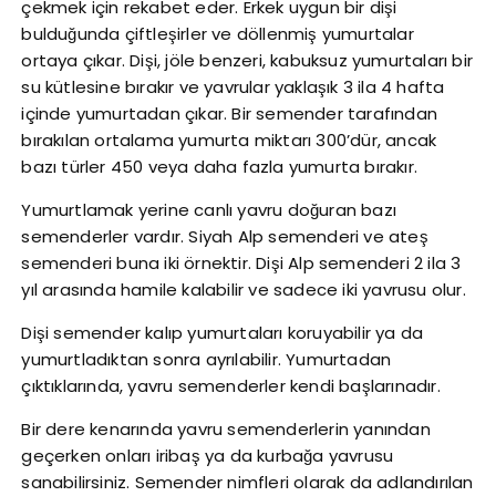
çekmek için rekabet eder. Erkek uygun bir dişi
bulduğunda çiftleşirler ve döllenmiş yumurtalar
ortaya çıkar. Dişi, jöle benzeri, kabuksuz yumurtaları bir
su kütlesine bırakır ve yavrular yaklaşık 3 ila 4 hafta
içinde yumurtadan çıkar. Bir semender tarafından
bırakılan ortalama yumurta miktarı 300’dür, ancak
bazı türler 450 veya daha fazla yumurta bırakır.
Yumurtlamak yerine canlı yavru doğuran bazı
semenderler vardır. Siyah Alp semenderi ve ateş
semenderi buna iki örnektir. Dişi Alp semenderi 2 ila 3
yıl arasında hamile kalabilir ve sadece iki yavrusu olur.
Dişi semender kalıp yumurtaları koruyabilir ya da
yumurtladıktan sonra ayrılabilir. Yumurtadan
çıktıklarında, yavru semenderler kendi başlarınadır.
Bir dere kenarında yavru semenderlerin yanından
geçerken onları iribaş ya da kurbağa yavrusu
sanabilirsiniz. Semender nimfleri olarak da adlandırılan