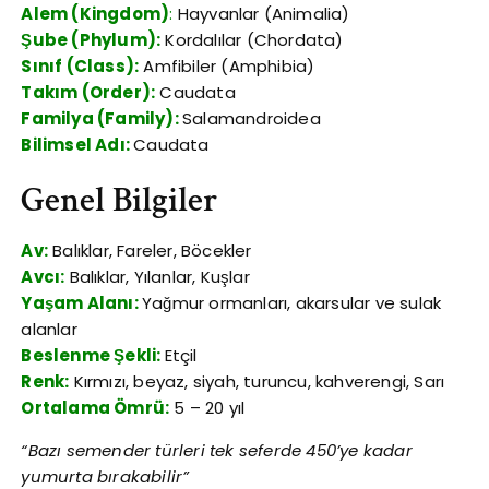
Alem (Kingdom)
:
Hayvanlar (Animalia)
Şube (Phylum):
Kordalılar (Chordata)
Sınıf (Class):
Amfibiler (Amphibia)
Takım (Order):
Caudata
Familya (Family):
Salamandroidea
Bilimsel Adı:
Caudata
Genel Bilgiler
Av:
Balıklar, Fareler, Böcekler
Avcı:
Balıklar, Yılanlar, Kuşlar
Yaşam Alanı:
Yağmur ormanları, akarsular ve sulak
alanlar
Beslenme Şekli:
Etçil
Renk:
Kırmızı, beyaz, siyah, turuncu, kahverengi, Sarı
Ortalama Ömrü:
5 – 20 yıl
“Bazı semender türleri tek seferde 450’ye kadar
yumurta bırakabilir”