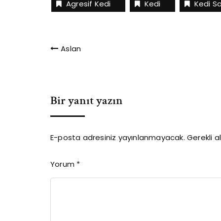
Agresif Kedi
Kedi
Kedi Sa
Yazı
Aslan
gezinmesi
Bir yanıt yazın
E-posta adresiniz yayınlanmayacak.
Gerekli a
Yorum
*