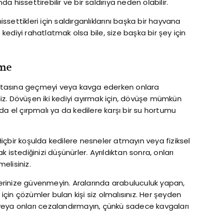
 hissettirebilir ve bir saldırıya neden olabilir.
issettikleri için saldırganlıklarını başka bir hayvana
z kediyi rahatlatmak olsa bile, size başka bir şey için
rme
rtasına geçmeyi veya kavga ederken onlara
z. Dövüşen iki kediyi ayırmak için, dövüşe mümkün
da el çırpmalı ya da kedilere karşı bir su hortumu
 Hiçbir koşulda kedilere nesneler atmayın veya fiziksel
istediğinizi düşünürler. Ayrıldıktan sonra, onları
melisiniz.
ilerinize güvenmeyin. Aralarında arabuluculuk yapan,
in çözümler bulan kişi siz olmalısınız. Her şeyden
veya onları cezalandırmayın, çünkü sadece kavgaları