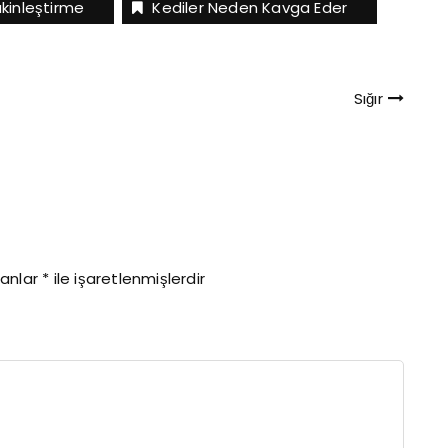
kinleştirme
Kediler Neden Kavga Eder
Sığır
lanlar
*
ile işaretlenmişlerdir