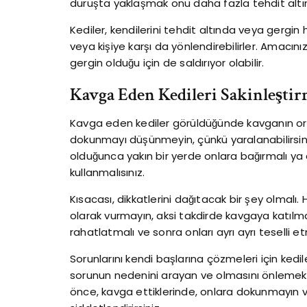
duruşta yaklaşmak onu daha fazla tehdit altında
Kediler, kendilerini tehdit altında veya gergin h
veya kişiye karşı da yönlendirebilirler. Amacını
gergin olduğu için de saldırıyor olabilir.
Kavga Eden Kedileri Sakinleşti
Kavga eden kediler görüldüğünde kavganın o
dokunmayı düşünmeyin, çünkü yaralanabilirsini
olduğunca yakın bir yerde onlara bağırmalı ya 
kullanmalısınız.
Kısacası, dikkatlerini dağıtacak bir şey olmalı.
olarak vurmayın, aksi takdirde kavgaya katılmak 
rahatlatmalı ve sonra onları ayrı ayrı teselli et
Sorunlarını kendi başlarına çözmeleri için ked
sorunun nedenini arayan ve olmasını önlemek iç
önce, kavga ettiklerinde, onlara dokunmayın 