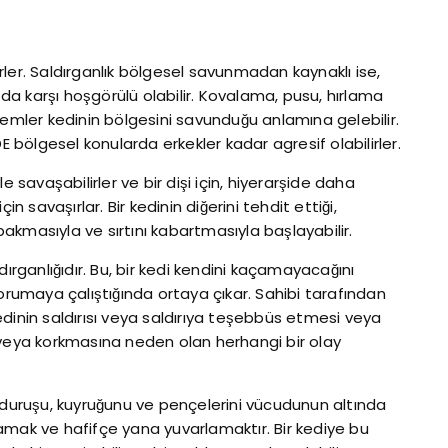
lirler. Saldırganlık bölgesel savunmadan kaynaklı ise,
a da karşı hoşgörülü olabilir. Kovalama, pusu, hırlama
lemler kedinin bölgesini savunduğu anlamına gelebilir.
E bölgesel konularda erkekler kadar agresif olabilirler.
yle savaşabilirler ve bir dişi için, hiyerarşide daha
n savaşırlar. Bir kedinin diğerini tehdit ettiği,
 bakmasıyla ve sırtını kabartmasıyla başlayabilir.
dırganlığıdır. Bu, bir kedi kendini kaçamayacağını
umaya çalıştığında ortaya çıkar. Sahibi tarafından
dinin saldırısı veya saldırıya teşebbüs etmesi veya
 veya korkmasına neden olan herhangi bir olay
uruşu, kuyruğunu ve pençelerini vücudunun altında
amak ve hafifçe yana yuvarlamaktır. Bir kediye bu