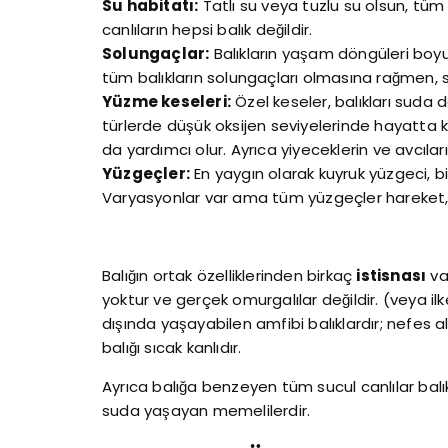
Su habitatı:
Tatlı su veya tuzlu su olsun, tüm
canlıların hepsi balık değildir.
Solungaçlar:
Balıkların yaşam döngüleri boyu
tüm balıkların solungaçları olmasına rağmen, sol
Yüzme keseleri:
Özel keseler, balıkları suda 
türlerde düşük oksijen seviyelerinde hayatta k
da yardımcı olur. Ayrıca yiyeceklerin ve avcılar
Yüzgeçler:
En yaygın olarak kuyruk yüzgeci, bi
Varyasyonlar var ama tüm yüzgeçler hareket, 
Balığın ortak özelliklerinden birkaç
istisnası
var
yoktur ve gerçek omurgalılar değildir. (veya ilk
dışında yaşayabilen amfibi balıklardır; nefes al
balığı sıcak kanlıdır.
Ayrıca balığa benzeyen tüm sucul canlılar balık
suda yaşayan memelilerdir.