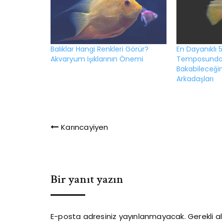
Balıklar Hangi Renkleri Görür?
En Dayanıklı 5
Akvaryum Işıklarının Önemi
Temposunda 
Bakabileceğ
Arkadaşları
Yazı
Karıncayiyen
gezinmesi
Bir yanıt yazın
E-posta adresiniz yayınlanmayacak.
Gerekli a