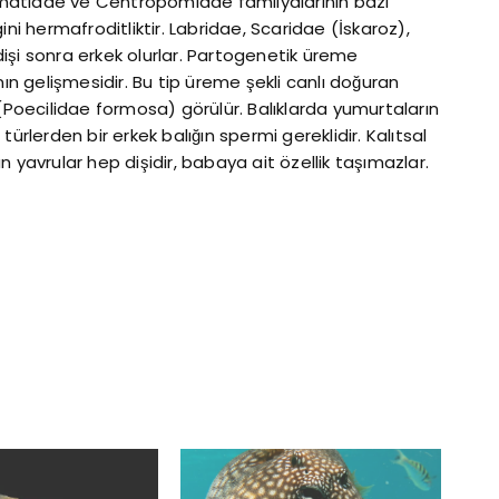
stomatidae ve Centropomidae familyalarının bazı
ini hermafroditliktir. Labridae, Scaridae (İskaroz),
işi sonra erkek olurlar. Partogenetik üreme
 gelişmesidir. Bu tip üreme şekli canlı doğuran
 (Poecilidae formosa) görülür. Balıklarda yumurtaların
ürlerden bir erkek balığın spermi gereklidir. Kalıtsal
 yavrular hep dişidir, babaya ait özellik taşımazlar.