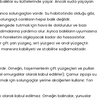
 balıklar su kütlelerinde yaşar. Ancak suda yaşayan
nca solungaçları vardır. Su habitatında olduğu gibi,
ungaçlı canlıların hepsi balık değildir.
dengede tutmak için hava ile doldurulur ve bazı
almalarına yardımcı olur. Ayrıca balıkların uyumasına
ın hareketini algılayacak kadar da hassastırlar.
r çift yan yüzgeç, sırt yüzgeci ve anal yüzgeçtir.
manevra kabiliyeti ve stabilite sağlamaktadır.
dır. Örneğin, taşemenlerin çift yüzgeçleri ve pulları
el omurgalılar olarak kabul edilirler); Çamur zıpzıpı su
mak için solungaçlar yerine akciğerleri kullanır; Ton
 olarak kabul edilmez. Örneğin balinalar, yunuslar