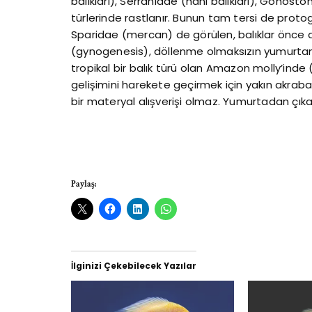
balıkları), Serranidae (hani balıkları), Gono
türlerinde rastlanır. Bunun tam tersi de protog
Sparidae (mercan) de görülen, balıklar önce d
(gynogenesis), döllenme olmaksızın yumurtanın
tropikal bir balık türü olan Amazon molly’inde
gelişimini harekete geçirmek için yakın akraba t
bir materyal alışverişi olmaz. Yumurtadan çıkan
Paylaş:
İlginizi Çekebilecek Yazılar