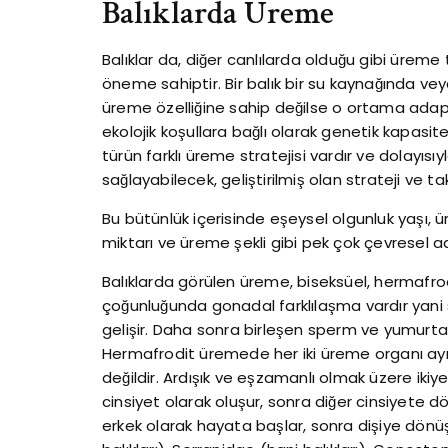
Balıklarda Üreme
Balıklar da, diğer canlılarda olduğu gibi üreme
öneme sahiptir. Bir balık bir su kaynağında 
üreme özelliğine sahip değilse o ortama adap
ekolojik koşullara bağlı olarak genetik kapasi
türün farklı üreme stratejisi vardır ve dolayısı
sağlayabilecek, geliştirilmiş olan strateji ve ta
Bu bütünlük içerisinde eşeysel olgunluk yaşı,
miktarı ve üreme şekli gibi pek çok çevresel a
Balıklarda görülen üreme, biseksüel, hermafrod
çoğunluğunda gonadal farklılaşma vardır yani 
gelişir. Daha sonra birleşen sperm ve yumurta
Hermafrodit üremede her iki üreme organı aynı
değildir. Ardışık ve eşzamanlı olmak üzere ikiy
cinsiyet olarak oluşur, sonra diğer cinsiyete
erkek olarak hayata başlar, sonra dişiye dönüş