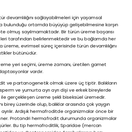
 tür devamlılığını sağlayabilmeleri için yaşamsal
veya bulunduğu ortamda büyüyüp gelişebilmesine karşın
te olmuş sayılmamaktadır. Bir türün üreme başarısı
teleri tarafından belirlenmektedir ve bu bağlamda her
yla üreme, evrimsel süreç içerisinde türün devamlılığını
ktikler bütünüdür.
 üreme yeri seçimi, üreme zamanı, üretilen gamet
daptasyonlar vardır.
it ve partanogenetik olmak üzere üç tiptir. Balıkların
sperm ve yumurta ayrı ayrı dişi ve erkek bireylerde
 ile gerçekleşen üreme şekli biseksüel üremedir.
 birey üzerinde olup, balıklar arasında çok yaygın
e ayrılır. Ardışık hermafroditde organizmalar önce bir
 döner. Protandri hermafrodit durumunda organizmalar
ürler. Bu tip hermafroditlik, Sparidae (mercan