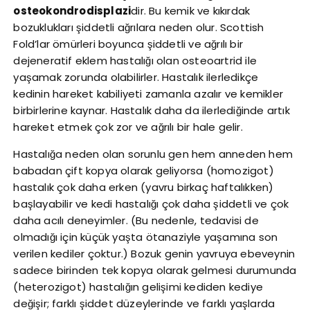
osteokondrodisplazi
dir. Bu kemik ve kıkırdak
bozuklukları şiddetli ağrılara neden olur. Scottish
Fold’lar ömürleri boyunca şiddetli ve ağrılı bir
dejeneratif eklem hastalığı olan osteoartrid ile
yaşamak zorunda olabilirler. Hastalık ilerledikçe
kedinin hareket kabiliyeti zamanla azalır ve kemikler
birbirlerine kaynar. Hastalık daha da ilerlediğinde artık
hareket etmek çok zor ve ağrılı bir hale gelir.
Hastalığa neden olan sorunlu gen hem anneden hem
babadan çift kopya olarak geliyorsa (homozigot)
hastalık çok daha erken (yavru birkaç haftalıkken)
başlayabilir ve kedi hastalığı çok daha şiddetli ve çok
daha acılı deneyimler. (Bu nedenle, tedavisi de
olmadığı için küçük yaşta ötanaziyle yaşamına son
verilen kediler çoktur.) Bozuk genin yavruya ebeveynin
sadece birinden tek kopya olarak gelmesi durumunda
(heterozigot) hastalığın gelişimi kediden kediye
değişir; farklı şiddet düzeylerinde ve farklı yaşlarda