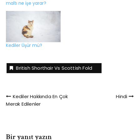
maltı ne işe yarar?
Kediler Üşür mü?
British Shorthair Vs Scottish Fold
Yazı
Kediler Hakkında En Çok
Hindi
Merak Edilenler
gezinmesi
Bir yanıt yazın