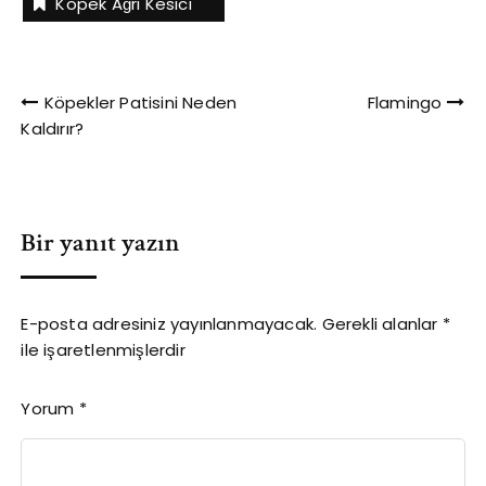
Köpek Ağrı Kesici
Yazı
Köpekler Patisini Neden
Flamingo
Kaldırır?
gezinmesi
Bir yanıt yazın
E-posta adresiniz yayınlanmayacak.
Gerekli alanlar
*
ile işaretlenmişlerdir
Yorum
*