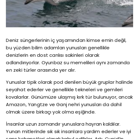
Deniz süngerlerinin iç yaşamından kimse emin değil,
bu yüzden bilim adamları yunusları genellikle
denizlerin en dost canlısı sakinleri olarak
adlandırıyorlar. Oyunbaz su memelileri aynı zamanda
en zeki türler arasında yer alır.
Yunuslar tipik olarak pod denilen büyük gruplar halinde
seyahat ederler ve genellikle tekneleri ve gemileri
kovalarlar. Günümüze ulaşmış kırk tür bulunuyor, ancak
Amazon, Yangtze ve Ganj nehri yunusları da dahil
olmak üzere birkaçı yok olma eşiğinde.
İnsanlar uzun zamandır yunuslara hayran kaldılar.
Yunan mitlerinde sık sık insanlara yardım ederler ve iyi
şans kehanetleri olarak kabul edilirler. Artı, Cupid’in