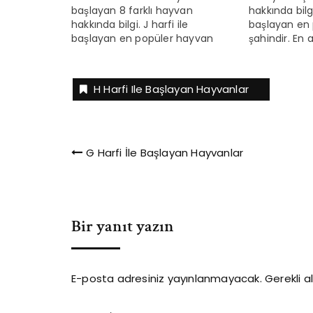
başlayan 8 farklı hayvan
hakkında bilgi
hakkında bilgi. J harfi ile
başlayan en
başlayan en popüler hayvan
şahindir. En 
jaguardır. En az popüler olan ise
şemsiye kuşlar
japon çalı ötleneğinidir. J harfi ile
başlayan hayva
başlayan hayvanlarla ilgili ilginç
bilgiler Şahi
H Harfi Ile Başlayan Hayvanlar
bilgiler Kaplan ve aslandan sonra
kadar yaşaya
en büyük üçüncü kedi olan
Şempanzeler 
jaguar Batı Yarımküresinin…
kompleks ar
hayvanlardır
Yazı
G Harfi İle Başlayan Hayvanlar
gezinmesi
Bir yanıt yazın
E-posta adresiniz yayınlanmayacak.
Gerekli a