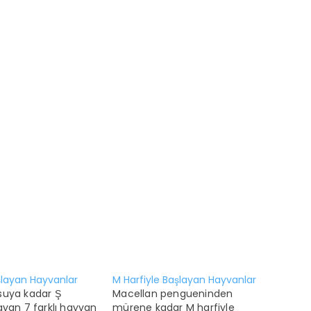
aşlayan Hayvanlar
M Harfiyle Başlayan Hayvanlar
suya kadar Ş
Macellan pengueninden
ayan 7 farklı hayvan
mürene kadar M harfiyle