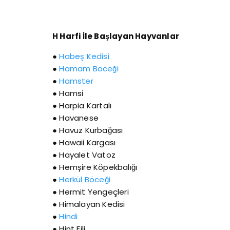
H Harfi İle Başlayan Hayvanlar
●
Habeş Kedisi
●
Hamam Böceği
●
Hamster
● Hamsi
● Harpia Kartalı
● Havanese
● Havuz Kurbağası
● Hawaii Kargası
● Hayalet Vatoz
● Hemşire Köpekbalığı
●
Herkül Böceği
● Hermit Yengeçleri
● Himalayan Kedisi
●
Hindi
● Hint Fili