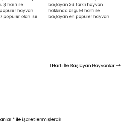
. Ş harfi ile
başlayan 36 farklı hayvan
 popüler hayvan
hakkında bilgi. M harfi ile
az popüler olan ise
başlayan en popüler hayvan
ıdır. Ş harfi ile
maymundur. En az popüler olan
nlarla ilgili ilginç
ise mirkettir. M harfi ile başlayan
nler ortalama 100 yıla
hayvanlarla ilgili ilginç bilgiler
bilmektedirler.
Mavi balina, şuan dünyada
insanlar dışında en
yaşayan en büyük hayvandır.
aç gereç üreten
Megalodon yaşamış en büyük
. Ş…
etçildir. M Harfi İle…
I Harfi İle Başlayan Hayvanlar
lanlar
*
ile işaretlenmişlerdir