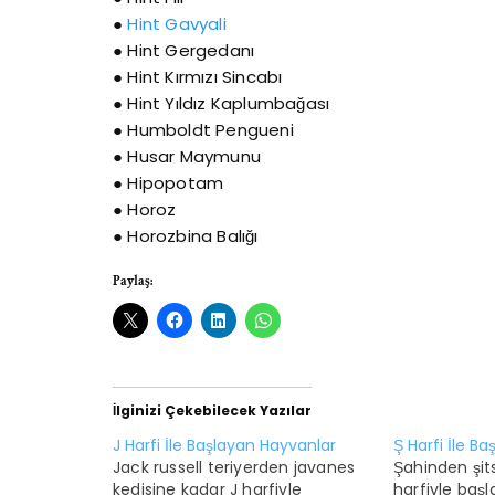
●
Hint Gavyali
● Hint Gergedanı
● Hint Kırmızı Sincabı
● Hint Yıldız Kaplumbağası
● Humboldt Pengueni
● Husar Maymunu
● Hipopotam
● Horoz
● Horozbina Balığı
Paylaş:
İlginizi Çekebilecek Yazılar
J Harfi İle Başlayan Hayvanlar
Ş Harfi İle B
Jack russell teriyerden javanes
Şahinden şit
kedisine kadar J harfiyle
harfiyle başl