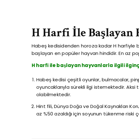
H Harfi İle Başlayan
Habeş kedisidenden horoza kadar H harfiyle baş
başlayan en popüler hayvan hindidir. En az popü
H harfi ile başlayan hayvanlarla ilgili ilginç
Habeş kedisi çeşitli oyunlar, bulmacalar, pinp
oyuncaklarıyla sürekli ilgi istemektedir. Aksi
olabilmektedir.
Hint fili, Dünya Doğa ve Doğal Kaynakları Ko
az %50 azaldığı için soyunun tükenme riski ço