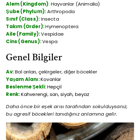
Alem (Kingdom)
:
Hayvanlar (Animalia)
Şube (Phylum):
Arthropoda
Sınıf (Class):
Insecta
Takım (Order):
Hymenoptera
Aile (Family):
Vespidae
Cins (Genus):
Vespa
Genel Bilgiler
Av:
Bal arıları, çekirgeler, diğer böcekler
Yaşam Alanı:
Kovanlar
Beslenme Şekli:
Hepçil
Renk:
Kahverengi, sarı, siyah, beyaz
Daha önce bir eşek arısı tarafından sokulduysanız,
bu agresif böcekleri tanıdığınız anlamına gelir.