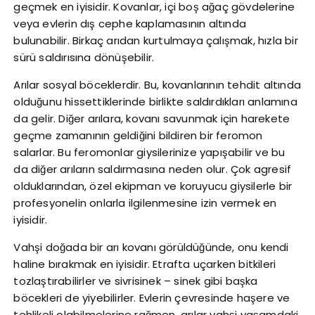
geçmek en iyisidir. Kovanlar, içi boş ağaç gövdelerine
veya evlerin dış cephe kaplamasının altında
bulunabilir. Birkaç arıdan kurtulmaya çalışmak, hızla bir
sürü saldırısına dönüşebilir.
Arılar sosyal böceklerdir. Bu, kovanlarının tehdit altında
olduğunu hissettiklerinde birlikte saldırdıkları anlamına
da gelir. Diğer arılara, kovanı savunmak için harekete
geçme zamanının geldiğini bildiren bir feromon
salarlar. Bu feromonlar giysilerinize yapışabilir ve bu
da diğer arıların saldırmasına neden olur. Çok agresif
olduklarından, özel ekipman ve koruyucu giysilerle bir
profesyonelin onlarla ilgilenmesine izin vermek en
iyisidir.
Vahşi doğada bir arı kovanı görüldüğünde, onu kendi
haline bırakmak en iyisidir. Etrafta uçarken bitkileri
tozlaştırabilirler ve sivrisinek – sinek gibi başka
böcekleri de yiyebilirler. Evlerin çevresinde haşere ve
tehlikeli olabilmelerine rağmen, arılar vahşi yaşamdaki