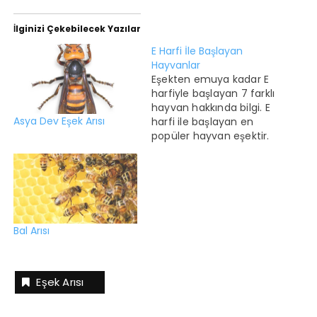
İlginizi Çekebilecek Yazılar
E Harfi İle Başlayan
Hayvanlar
Eşekten emuya kadar E
harfiyle başlayan 7 farklı
hayvan hakkında bilgi. E
Asya Dev Eşek Arısı
harfi ile başlayan en
popüler hayvan eşektir.
En az popüler olan ise
eğrez balığıdır. E harfi ile
başlayan hayvanlarla
ilgili ilginç bilgiler
Eşekarısı etobur bir
hayvandır. Elektrikli yılan
Bal Arısı
balığı hem savunma
hem de saldırı anında
elektrik üretebilir. E…
Eşek Arısı