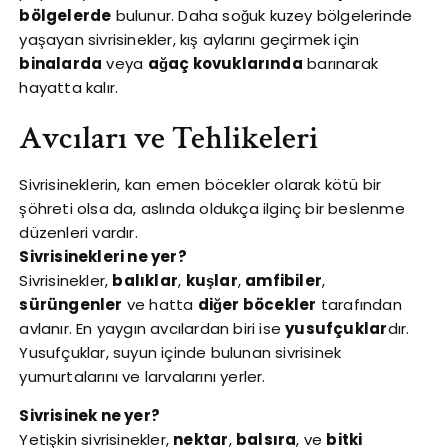
bölgelerde
bulunur. Daha soğuk kuzey bölgelerinde
yaşayan sivrisinekler, kış aylarını geçirmek için
binalarda
veya
ağaç kovuklarında
barınarak
hayatta kalır.
Avcıları ve Tehlikeleri
Sivrisineklerin, kan emen böcekler olarak kötü bir
şöhreti olsa da, aslında oldukça ilginç bir beslenme
düzenleri vardır.
Sivrisinekleri ne yer?
Sivrisinekler,
balıklar
,
kuşlar
,
amfibiler
,
sürüngenler
ve hatta
diğer böcekler
tarafından
avlanır. En yaygın avcılardan biri ise
yusufçuklar
dır.
Yusufçuklar, suyun içinde bulunan sivrisinek
yumurtalarını ve larvalarını yerler.
Sivrisinek ne yer?
Yetişkin sivrisinekler,
nektar
,
balsıra
, ve
bitki