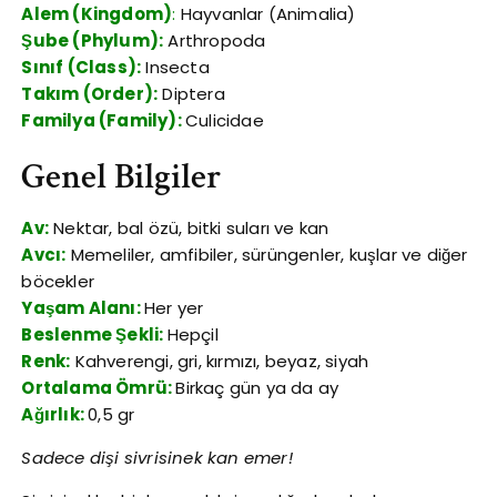
Alem (Kingdom)
:
Hayvanlar (Animalia)
Şube (Phylum):
Arthropoda
Sınıf (Class):
Insecta
Takım (Order):
Diptera
Familya (Family):
Culicidae
Genel Bilgiler
Av:
Nektar, bal özü, bitki suları ve kan
Avcı:
Memeliler, amfibiler, sürüngenler, kuşlar ve diğer
böcekler
Yaşam Alanı:
Her yer
Beslenme Şekli:
Hepçil
Renk:
Kahverengi, gri, kırmızı, beyaz, siyah
Ortalama Ömrü:
Birkaç gün ya da ay
Ağırlık:
0,5 gr
Sadece dişi sivrisinek kan emer!