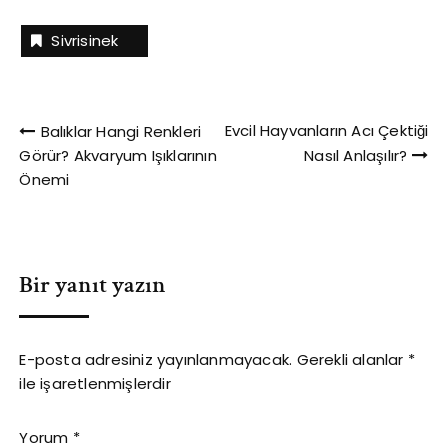
sibirya kaplanı. En az
popüler olan ise
Sivrisinek
sarıasmadır. S harfi ile
başlayan hayvanlarla
ilgili ilginç bilgiler Popüler
bir efsaneye göre,
Yazı
saksağan yuvaya parlak
Evcil Hayvanların Acı Çektiği
Balıklar Hangi Renkleri
nesneler ve
Görür? Akvaryum Işıklarının
Nasıl Anlaşılır?
gezinmesi
mücevherleri toplamayı
Önemi
ve saklamayı sever.
Son…
Bir yanıt yazın
E-posta adresiniz yayınlanmayacak.
Gerekli alanlar
*
ile işaretlenmişlerdir
Yorum
*