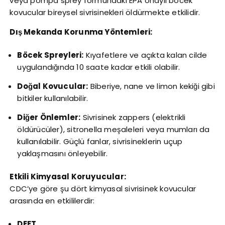
veya pompa sprey formundaki EPA onaylı böcek
kovucular bireysel sivrisinekleri öldürmekte etkilidir.
Dış Mekanda Korunma Yöntemleri:
Böcek Spreyleri:
Kıyafetlere ve açıkta kalan cilde
uygulandığında 10 saate kadar etkili olabilir.
Doğal Kovucular:
Biberiye, nane ve limon kekiği gibi
bitkiler kullanılabilir.
Diğer Önlemler:
Sivrisinek zappers (elektrikli
öldürücüler), sitronella meşaleleri veya mumları da
kullanılabilir. Güçlü fanlar, sivrisineklerin uçup
yaklaşmasını önleyebilir.
Etkili Kimyasal Koruyucular:
CDC’ye göre şu dört kimyasal sivrisinek kovucular
arasında en etkililerdir:
DEET