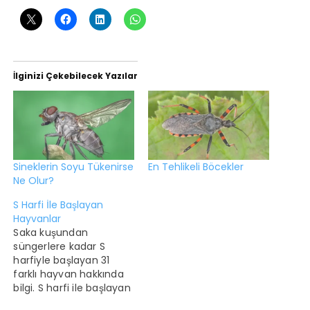
İlginizi Çekebilecek Yazılar
Sineklerin Soyu Tükenirse
En Tehlikeli Böcekler
Ne Olur?
S Harfi İle Başlayan
Hayvanlar
Saka kuşundan
süngerlere kadar S
harfiyle başlayan 31
farklı hayvan hakkında
bilgi. S harfi ile başlayan
en popüler hayvan