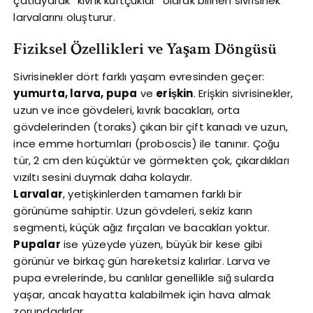
çatlayarak “kıvrık kurtçuklar” olarak bilinen sivrisinek
larvalarını oluşturur.
Fiziksel Özellikleri ve Yaşam Döngüsü
Sivrisinekler dört farklı yaşam evresinden geçer:
yumurta, larva, pupa
ve
erişkin
. Erişkin sivrisinekler,
uzun ve ince gövdeleri, kıvrık bacakları, orta
gövdelerinden (toraks) çıkan bir çift kanadı ve uzun,
ince emme hortumları (proboscis) ile tanınır. Çoğu
tür, 2 cm den küçüktür ve görmekten çok, çıkardıkları
vızıltı sesini duymak daha kolaydır.
Larvalar
, yetişkinlerden tamamen farklı bir
görünüme sahiptir. Uzun gövdeleri, sekiz karın
segmenti, küçük ağız fırçaları ve bacakları yoktur.
Pupalar
ise yüzeyde yüzen, büyük bir kese gibi
görünür ve birkaç gün hareketsiz kalırlar. Larva ve
pupa evrelerinde, bu canlılar genellikle sığ sularda
yaşar, ancak hayatta kalabilmek için hava almak
zorundadırlar.