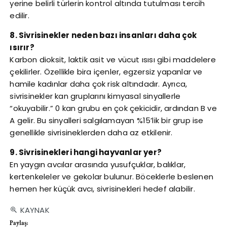
yerine belirli türlerin kontrol altında tutulması tercih
edilir.
8. Sivrisinekler neden bazı insanları daha çok
ısırır?
Karbon dioksit, laktik asit ve vücut ısısı gibi maddelere
çekilirler. Özellikle bira içenler, egzersiz yapanlar ve
hamile kadınlar daha çok risk altındadır. Ayrıca,
sivrisinekler kan gruplarını kimyasal sinyallerle
“okuyabilir.” 0 kan grubu en çok çekicidir, ardından B ve
A gelir. Bu sinyalleri salgılamayan %15’lik bir grup ise
genellikle sivrisineklerden daha az etkilenir.
9. Sivrisinekleri hangi hayvanlar yer?
En yaygın avcılar arasında yusufçuklar, balıklar,
kertenkeleler ve gekolar bulunur. Böceklerle beslenen
hemen her küçük avcı, sivrisinekleri hedef alabilir.
KAYNAK
Paylaş: