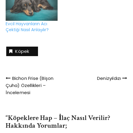
Evcil Hayvanların Acı
Çektiği Nasıl Anlaşılır?
Köpek
Yazı
Bichon Frise (Bişon
Denizyıldızı
Çuha) Özellikleri –
gezinmesi
İncelemesi
“
Köpeklere Hap – İlaç Nasıl Verilir?
Hakkında Yorumlar;