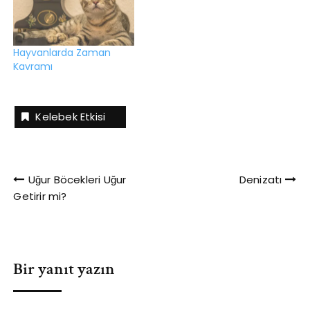
Hayvanlarda Zaman
Kavramı
Kelebek Etkisi
Yazı
Uğur Böcekleri Uğur
Denizatı
Getirir mi?
gezinmesi
Bir yanıt yazın