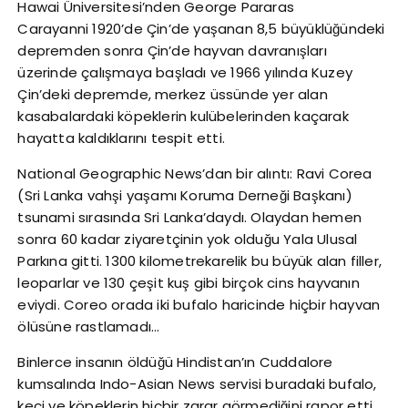
Hawai Üniversitesi’nden George Pararas
Carayanni 1920’de Çin’de yaşanan 8,5 büyüklüğündeki
depremden sonra Çin’de hayvan davranışları
üzerinde çalışmaya başladı ve 1966 yılında Kuzey
Çin’deki depremde, merkez üssünde yer alan
kasabalardaki köpeklerin kulübelerinden kaçarak
hayatta kaldıklarını tespit etti.
National Geographic News’dan bir alıntı: Ravi Corea
(Sri Lanka vahşi yaşamı Koruma Derneği Başkanı)
tsunami sırasında Sri Lanka’daydı. Olaydan hemen
sonra 60 kadar ziyaretçinin yok olduğu Yala Ulusal
Parkına gitti. 1300 kilometrekarelik bu büyük alan filler,
leoparlar ve 130 çeşit kuş gibi birçok cins hayvanın
eviydi. Coreo orada iki bufalo haricinde hiçbir hayvan
ölüsüne rastlamadı…
Binlerce insanın öldüğü Hindistan’ın Cuddalore
kumsalında Indo-Asian News servisi buradaki bufalo,
keçi ve köpeklerin hiçbir zarar görmediğini rapor etti.