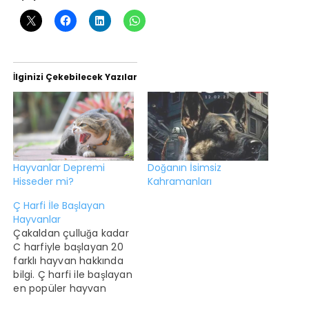
İlginizi Çekebilecek Yazılar
Hayvanlar Depremi
Doğanın İsimsiz
Hisseder mi?
Kahramanları
Ç Harfi İle Başlayan
Hayvanlar
Çakaldan çulluğa kadar
C harfiyle başlayan 20
farklı hayvan hakkında
bilgi. Ç harfi ile başlayan
en popüler hayvan
çitadır. En az popüler