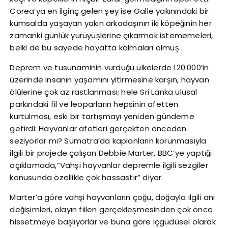
Corea’ya en ilginç gelen şey ise Galle yakınındaki bir
kumsalda yaşayan yakın arkadaşının iki köpeğinin her
zamanki günlük yürüyüşlerine çıkarmak istememeleri,
belki de bu sayede hayatta kalmaları olmuş.
Deprem ve tusunaminin vurduğu ülkelerde 120.000’in
üzerinde insanın yaşamını yitirmesine karşın, hayvan
ölülerine çok az rastlanması; hele Sri Lanka ulusal
parkındaki fil ve leoparların hepsinin afetten
kurtulması, eski bir tartışmayı yeniden gündeme
getirdi: Hayvanlar afetleri gerçekten önceden
seziyorlar mı? Sumatra’da kaplanların korunmasıyla
ilgili bir projede çalışan Debbie Marter, BBC’ye yaptığı
açıklamada,”Vahşi hayvanlar depremle ilgili sezgiler
konusunda özellikle çok hassastır” diyor.
Marter’a göre vahşi hayvanların çoğu, doğayla ilgili ani
değişimleri, olayın fiilen gerçekleşmesinden çok önce
hissetmeye başlıyorlar ve buna göre içgüdüsel olarak