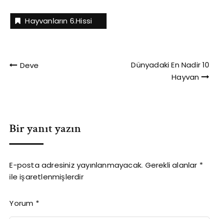
olan ise çulluktur. Ç
harfi ile başlayan
Hayvanların 6.hissi
hayvanlarla ilgili ilginç
bilgiler Çitaların
1900'taki nüfusu
100.000'den fazladır
Yazı
fakat günümüzde
Dünyadaki En Nadir 10
Deve
sayıları 10.000 civarıdır.
Hayvan
gezinmesi
Antarktika’daki bilim
insanları, çember sakallı
penguenlerin sayısında…
Bir yanıt yazın
E-posta adresiniz yayınlanmayacak.
Gerekli alanlar
*
ile işaretlenmişlerdir
Yorum
*