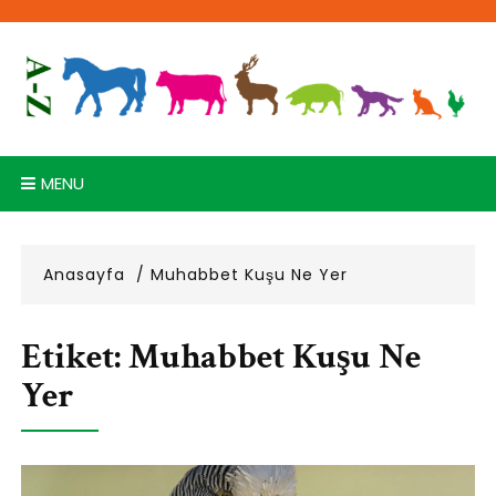
Skip
to
content
MENU
Anasayfa
Muhabbet Kuşu Ne Yer
Etiket:
Muhabbet Kuşu Ne
Yer