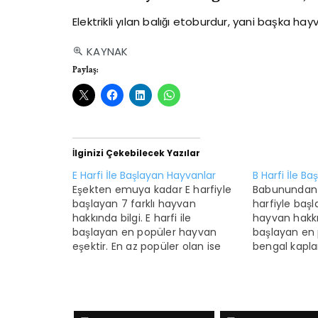
Elektrikli yılan balığı etoburdur, yani başka hayv
KAYNAK
Paylaş:
İlginizi Çekebilecek Yazılar
E Harfi İle Başlayan Hayvanlar
B Harfi İle B
Eşekten emuya kadar E harfiyle
Babunundan 
başlayan 7 farklı hayvan
harfiyle başl
hakkında bilgi. E harfi ile
hayvan hakkın
başlayan en popüler hayvan
başlayan en
eşektir. En az popüler olan ise
bengal kapla
eğrez balığıdır. E harfi ile
olanı ise böğd
başlayan hayvanlarla ilgili ilginç
başlayan hayv
bilgiler Eşekarısı etobur bir
ilginç bilgile
hayvandır. Elektrikli yılan balığı
balık türü ol
hem savunma hem de saldırı
düşünülmekt