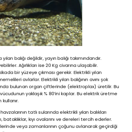
 da yılan balığı değildir, yayın balığı takımındandır.
ilirler. Ağırlıkları ise 20 Kg civarına ulaşabilir.
ada bir yüzeye çıkması gerekir. Elektrikli yılan
emelileri avlarlar. Elektrikli yılan balığının avını şok
ında bulunan organ çiftlerinde (elektroplax) üretilir. Bu
ın vücudunun yaklaşık % 80’ini kaplar. Bu elektrik üretme
kullanır.
alarının tatlı sularında elektrikli yılan balıkları
ı, bataklıklar, kıyı ovalarını ve dereleri tercih ederler.
u diplerinde veya zamanlarının çoğunu avlanarak geçirdiği