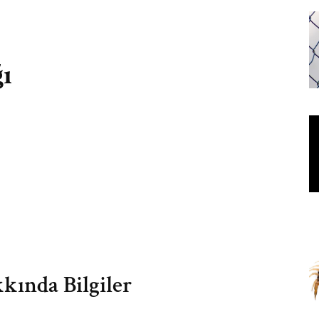
ğı
kkında Bilgiler