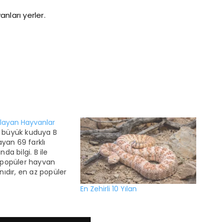
anları yerler.
aşlayan Hayvanlar
büyük kuduya B
ayan 69 farklı
da bilgi. B ile
 popüler hayvan
nıdır, en az popüler
ür. B harfi ile
En Zehirli 10 Yılan
anlarla ilgili bazı
r 15.482 kadar farklı
duğu
edir. Bonobonun