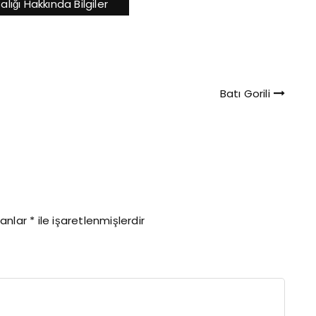
 Balığı Hakkında Bilgiler
7'si insanlarla
on, Kuzey
i…
Batı Gorili
lanlar
*
ile işaretlenmişlerdir