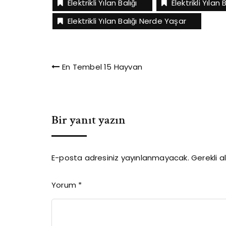
Elektrikli Yılan Balığı
Elektrikli Yılan
anında elektrik üretebilir. E…
DNA'sının % 9
ortaktır. Biz
Elektrikli Yılan Balığı Nerde Yaşar
Amerika'dak
Yazı
En Tembel 15 Hayvan
gezinmesi
Bir yanıt yazın
E-posta adresiniz yayınlanmayacak.
Gerekli a
Yorum
*