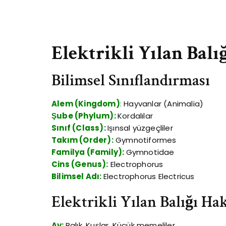
Elektrikli Yılan Balı
Bilimsel Sınıflandırması
Alem (Kingdom)
:
Hayvanlar (Animalia)
Şube (Phylum):
Kordalılar
Sınıf (Class):
Işınsal yüzgeçliler
Takım (Order):
Gymnotiformes
Familya (Family):
Gymnotidae
Cins (Genus):
Electrophorus
Bilimsel Adı:
Electrophorus Electricus
Elektrikli Yılan Balığı Ha
Av:
Balık, Kuşlar, Küçük memeliler