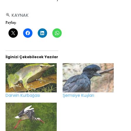
KAYNAK
Paylaş:
İlginizi Çekebilecek Yazılar
Darwin Kurbağası
Şemsiye Kuşları