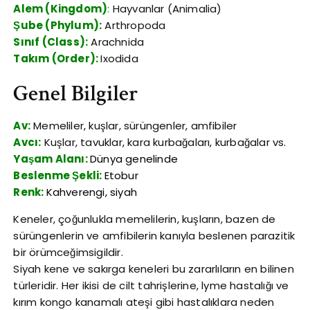
Alem (Kingdom)
:
Hayvanlar (Animalia)
Şube (Phylum):
Arthropoda
Sınıf (Class):
Arachnida
Takım (Order):
Ixodida
Genel Bilgiler
Av:
Memeliler, kuşlar, sürüngenler, amfibiler
Avcı:
Kuşlar, tavuklar, kara kurbağaları, kurbağalar vs.
Yaşam Alanı:
Dünya genelinde
Beslenme Şekli:
Etobur
Renk:
Kahverengi, siyah
Keneler, çoğunlukla memelilerin, kuşların, bazen de
sürüngenlerin ve amfibilerin kanıyla beslenen parazitik
bir örümceğimsigildir.
Siyah kene ve sakırga keneleri bu zararlıların en bilinen
türleridir. Her ikisi de cilt tahrişlerine, lyme hastalığı ve
kırım kongo kanamalı ateşi gibi hastalıklara neden