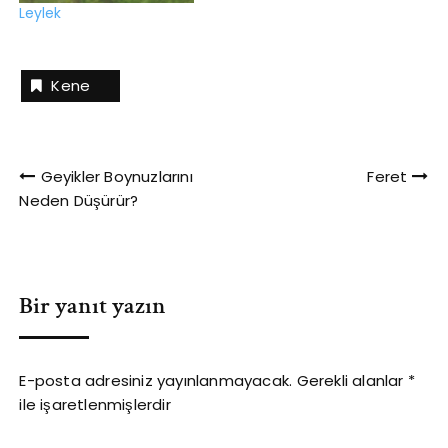
Leylek
Kene
Yazı
Geyikler Boynuzlarını
Feret
Neden Düşürür?
gezinmesi
Bir yanıt yazın
E-posta adresiniz yayınlanmayacak.
Gerekli alanlar
*
ile işaretlenmişlerdir