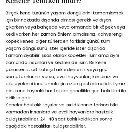
Keneler Tehlikeli midir?
Birçok kene türünün yaşam döngülerini tamamlamak
için bir noktada dışarıda olması gerekir ve dışarı
çıkarken veya bahçede veya ormanda bir köpek veya
kedi varken her zaman önlem almalısınız. Kahverengi
köpek kenesi diğer türlerden farklıdır çünkü tüm
yaşam döngüsünü ister içeride ister dışarıda
tamamlayabilir. Esas olarak köpekleri ısırır ama aynı
zamanda insanları ve kedileri de ısırır. Bir kene
görürseniz, cilt tahrişi fark ederseniz veya grip
semptomlarınız varsa, evcil hayvanları, kendinizi ve
aile üyelerini incelemek için özen gösterilmelidir. Lyme
gibi kene kaynaklı hastalıklar genellikle grip belirtileri ile
birlikte gelir.
Keneler hastalık taşırlar ve ısırıldıklarının farkına bile
varmadan insanlara ve evcil hayvanlara hastalık
bulaştırabilirler. 24-48 saat takılı kaldıktan sonra
aşağıdaki hastalıkları bulaştırabilirler.