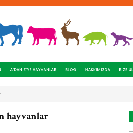
R
A’DAN Z’YE HAYVANLAR
BLOG
HAKKIMIZDA
BİZE U
r
an hayvanlar