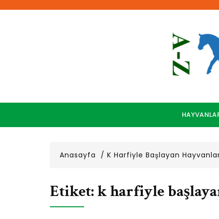
Skip
to
content
HAYVANLA
Anasayfa
K Harfiyle Başlayan Hayvanla
Etiket:
k harfiyle başlay