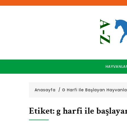
Skip
to
content
HAYVANLA
Anasayfa
G Harfi Ile Başlayan Hayvanla
Etiket:
g harfi ile başlay