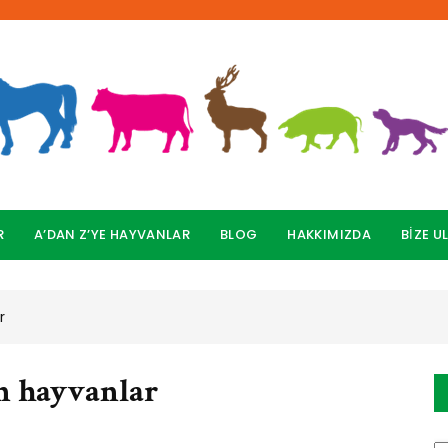
R
A’DAN Z’YE HAYVANLAR
BLOG
HAKKIMIZDA
BİZE U
r
an hayvanlar