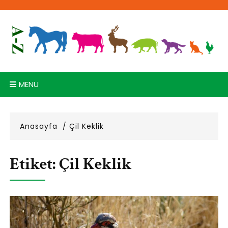
Skip
to
content
MENU
Anasayfa
Çil Keklik
Etiket:
Çil Keklik