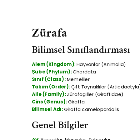
Zürafa
Bilimsel Sınıflandırması
Alem (Kingdom)
:
Hayvanlar (Animalia)
Şube (Phylum):
Chordata
Sınıf (Class):
Memeliler
Takım (Order):
Çift Toynaklılar (Artiodactyla
Aile (Family):
Zürafagiller (Giraffidae)
Cins (Genus):
Giraffa
Bilimsel Adı:
Giraffa camelopardalis
Genel Bilgiler
Av:
Yapraklar, Meyveler, Tohumlar