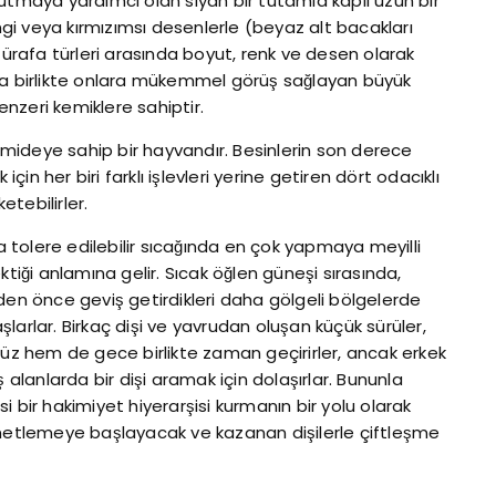
utmaya yardımcı olan siyah bir tutamla kaplı uzun bir
i veya kırmızımsı desenlerle (beyaz alt bacakları
Zürafa türleri arasında boyut, renk ve desen olarak
rıyla birlikte onlara mükemmel görüş sağlayan büyük
nzeri kemiklere sahiptir.
a mideye sahip bir hayvandır. Besinlerin son derece
için her biri farklı işlevleri yerine getiren dört odacıklı
etebilirler.
tolere edilebilir sıcağında en çok yapmaya meyilli
ği anlamına gelir. Sıcak öğlen güneşi sırasında,
den önce geviş getirdikleri daha gölgeli bölgelerde
larlar. Birkaç dişi ve yavrudan oluşan küçük sürüler,
düz hem de gece birlikte zaman geçirirler, ancak erkek
 alanlarda bir dişi aramak için dolaşırlar. Bununla
isi bir hakimiyet hiyerarşisi kurmanın bir yolu olarak
enetlemeye başlayacak ve kazanan dişilerle çiftleşme