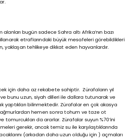
ar.
alanları bugün sadece Sahra altı Afrika’nın bazı
i kullanarak etraflarındaki büyük mesafeleri görebildikleri
, yaklaşan tehlikeye dikkat eden hayvanlardır.
k için daha az rekabete sahiptir. Zürafaların yıl
 ve bunu uzun, siyah dilleri ile dallara tutunarak ve
narak yaptıkları bilinmektedir. Zürafalar en çok akasya
 yağmurlardan hemen sonra tohum ve taze ot
ve tomurcukları da ararlar. Zürafalar suyun %70’ini
meleri gerekir, ancak temiz su ile karşılaştıklarında
bacaklarını (arkadan daha uzun olduğu için ) açmaları