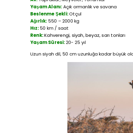
Yaşam Alanı:
Açık ormanlık ve savana
Beslenme Şekli:
Otçul
Ağırlık:
550 – 2000 kg
Hız:
50 km / saat
Renk:
Kahverengi, siyah, beyaz, sarı tonları
Yaşam Süresi:
20- 25 yıl
Uzun siyah dil, 50 cm uzunluğa kadar büyük olab