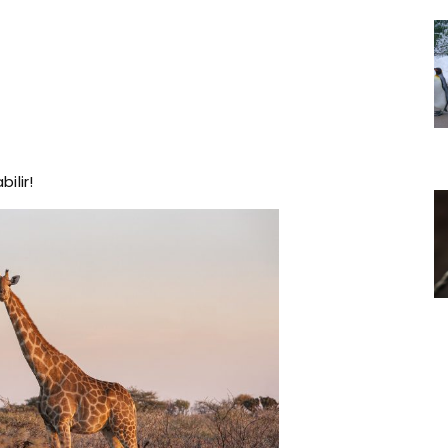
ilir!