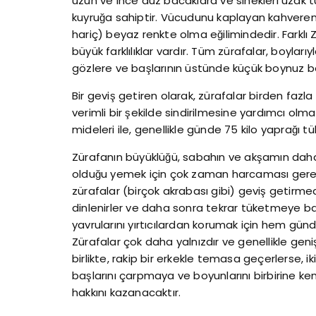
uzun ve ince düz bacaklara ve sinekleri uzak t
kuyruğa sahiptir. Vücudunu kaplayan kahvereng
hariç) beyaz renkte olma eğilimindedir. Farklı 
büyük farklılıklar vardır. Tüm zürafalar, boyla
gözlere ve başlarının üstünde küçük boynuz be
Bir geviş getiren olarak, zürafalar birden fazl
verimli bir şekilde sindirilmesine yardımcı olmak 
mideleri ile, genellikle günde 75 kilo yaprağı tük
Zürafanın büyüklüğü, sabahın ve akşamın daha 
olduğu yemek için çok zaman harcaması gerekti
zürafalar (birçok akrabası gibi) geviş getirme
dinlenirler ve daha sonra tekrar tüketmeye baş
yavrularını yırtıcılardan korumak için hem gün
Zürafalar çok daha yalnızdır ve genellikle geniş
birlikte, rakip bir erkekle temasa geçerlerse, ik
başlarını çarpmaya ve boyunlarını birbirine k
hakkını kazanacaktır.