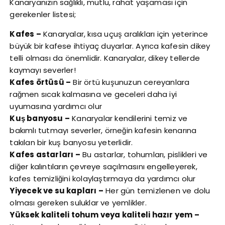
Kanaryanızın sağlıklı, mutlu, rahat yaşaması için
gerekenler listesi;
Kafes –
Kanaryalar, kısa uçuş aralıkları için yeterince
büyük bir kafese ihtiyaç duyarlar. Ayrıca kafesin dikey
telli olması da önemlidir. Kanaryalar, dikey tellerde
kaymayı severler!
Kafes örtüsü –
Bir örtü kuşunuzun cereyanlara
rağmen sıcak kalmasına ve geceleri daha iyi
uyumasına yardımcı olur
Kuş banyosu –
Kanaryalar kendilerini temiz ve
bakımlı tutmayı severler, örneğin kafesin kenarına
takılan bir kuş banyosu yeterlidir.
Kafes astarları –
Bu astarlar, tohumları, pislikleri ve
diğer kalıntıların çevreye saçılmasını engelleyerek,
kafes temizliğini kolaylaştırmaya da yardımcı olur
Yiyecek ve su kapları –
Her gün temizlenen ve dolu
olması gereken suluklar ve yemlikler.
Yüksek kaliteli tohum veya kaliteli hazır yem –