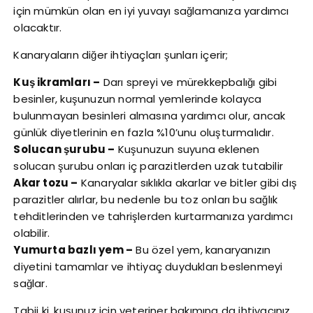
için mümkün olan en iyi yuvayı sağlamanıza yardımcı
olacaktır.
Kanaryaların diğer ihtiyaçları şunları içerir;
Kuş ikramları –
Darı spreyi ve mürekkepbalığı gibi
besinler, kuşunuzun normal yemlerinde kolayca
bulunmayan besinleri almasına yardımcı olur, ancak
günlük diyetlerinin en fazla %10’unu oluşturmalıdır.
Solucan şurubu –
Kuşunuzun suyuna eklenen
solucan şurubu onları iç parazitlerden uzak tutabilir
Akar tozu –
Kanaryalar sıklıkla akarlar ve bitler gibi dış
parazitler alırlar, bu nedenle bu toz onları bu sağlık
tehditlerinden ve tahrişlerden kurtarmanıza yardımcı
olabilir.
Yumurta bazlı yem –
Bu özel yem, kanaryanızın
diyetini tamamlar ve ihtiyaç duydukları beslenmeyi
sağlar.
Tabii ki, kuşunuz için veteriner bakımına da ihtiyacınız