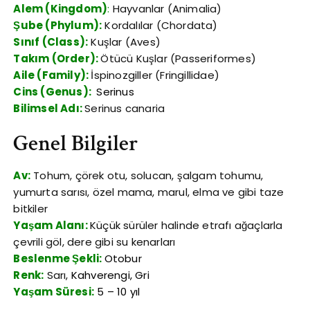
Alem (Kingdom)
:
Hayvanlar (Animalia)
Şube (Phylum):
Kordalılar (Chordata)
Sınıf (Class):
Kuşlar (Aves)
Takım (Order):
Ötücü Kuşlar (Passeriformes)
Aile (Family):
İspinozgiller (Fringillidae)
Cins (Genus):
Serinus
Bilimsel Adı:
Serinus canaria
Genel Bilgiler
Av:
Tohum, çörek otu, solucan, şalgam tohumu,
yumurta sarısı, özel mama, marul, elma ve gibi taze
bitkiler
Yaşam Alanı:
Küçük sürüler halinde etrafı ağaçlarla
çevrili göl, dere gibi su kenarları
Beslenme Şekli:
Otobur
Renk:
Sarı,
Kahverengi, Gri
Yaşam Süresi:
5 – 10 yıl