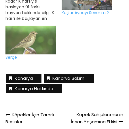
kadar K harfiyle
başlayan 91 farklı
Kuşlar Aynayı Sever mi?
hayvan hakkında bilgi. K
harfi ile başlayan en
popüler hayvan
kaplandır. En az popüler
olan ise kapibaradır K
harfi ile başlayan
hayvanlarla ilgili ilginç
bilgiler Kapibara,
Serçe
kemirgen hayvanların
en irisidir. Kambur
balinaların dişileri
erkeklerden daha iridir
Kanarya
Kanarya Bakımı
ve bu özelliğe sahip az…
Kanarya Hakkında
Yazı
Köpek Sahiplenmenin
Köpekler İçin Zararlı
Besinler
İnsan Yaşamına Etkisi
gezinmesi