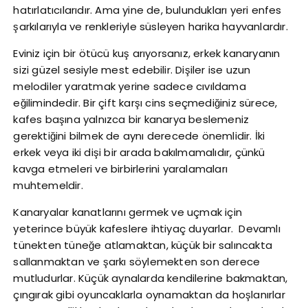
hatırlatıcılarıdır. Ama yine de, bulundukları yeri enfes
şarkılarıyla ve renkleriyle süsleyen harika hayvanlardır.
Eviniz için bir ötücü kuş arıyorsanız, erkek kanaryanın
sizi güzel sesiyle mest edebilir. Dişiler ise uzun
melodiler yaratmak yerine sadece cıvıldama
eğilimindedir. Bir çift karşı cins seçmediğiniz sürece,
kafes başına yalnızca bir kanarya beslemeniz
gerektiğini bilmek de aynı derecede önemlidir. İki
erkek veya iki dişi bir arada bakılmamalıdır, çünkü
kavga etmeleri ve birbirlerini yaralamaları
muhtemeldir.
Kanaryalar kanatlarını germek ve uçmak için
yeterince büyük kafeslere ihtiyaç duyarlar. Devamlı
tünekten tüneğe atlamaktan, küçük bir salıncakta
sallanmaktan ve şarkı söylemekten son derece
mutludurlar. Küçük aynalarda kendilerine bakmaktan,
çıngırak gibi oyuncaklarla oynamaktan da hoşlanırlar