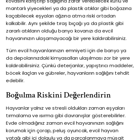
kovasını karıştırıp sağlığına zarar verebilecek küflü ve
mantarlı yiyecekleri ya da plastik atıklar gibi boğazına
kaçabilecek eşyaları ağzına atma riski ortadan
kalkabilir. Aynı şekilde tıraş bıçağı ya da plastik gibi
zararlı atıkların olduğu banyo kovanızı da evcil
hayvanınızın ulaşamayacağı bir yere kaldırabilirsiniz.
Tüm evcil hayvanlarınızın emniyeti için de banyo ya
da depolarınızdaki kimyasalları ulaşılması zor bir yere
kaldırabilirsiniz. Çünkü deterjanlar, yapıştırıcı maddeler,
böcek ilaçları ve gübreler, hayvanların sağlığını tehdit
edebilir.
Boğulma Riskini Değerlendirin
Hayvanlar yalnız ve stresli oldukları zaman eşyaları
tırmalama ve ısırma gibi davranışlar gösterebilirler.
Evde olmadığınız zaman evcil hayvanınızın sağlığını
korumak için çorap, peluş oyuncak, evcil hayvan
yatağı gibi içi dolgulu ya da parçalanmaya müsait