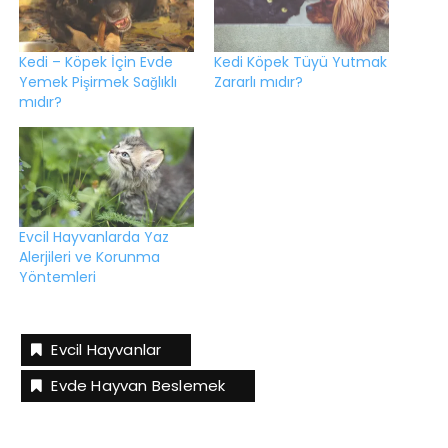
Kedi – Köpek İçin Evde
Kedi Köpek Tüyü Yutmak
Yemek Pişirmek Sağlıklı
Zararlı mıdır?
mıdır?
Evcil Hayvanlarda Yaz
Alerjileri ve Korunma
Yöntemleri
Evcil Hayvanlar
Evde Hayvan Beslemek