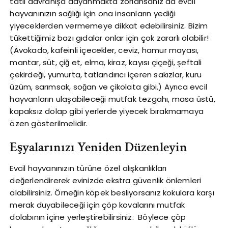
tatlı davranışa dayanmakta zorlansanız da evcil
hayvanınızın sağlığı için ona insanların yediği
yiyeceklerden vermemeye dikkat edebilirsiniz. Bizim
tükettiğimiz bazı gıdalar onlar için çok zararlı olabilir!
(Avokado, kafeinli içecekler, ceviz, hamur mayası,
mantar, süt, çiğ et, elma, kiraz, kayısı çiçeği, şeftali
çekirdeği, yumurta, tatlandırıcı içeren sakızlar, kuru
üzüm, sarımsak, soğan ve çikolata gibi.) Ayrıca evcil
hayvanların ulaşabileceği mutfak tezgahı, masa üstü,
kapaksız dolap gibi yerlerde yiyecek bırakmamaya
özen gösterilmelidir.
Eşyalarınızı Yeniden Düzenleyin
Evcil hayvanınızın türüne özel alışkanlıkları
değerlendirerek evinizde ekstra güvenlik önlemleri
alabilirsiniz. Örneğin köpek besliyorsanız kokulara karşı
merak duyabileceği için çöp kovalarını mutfak
dolabının içine yerleştirebilirsiniz. Böylece çöp