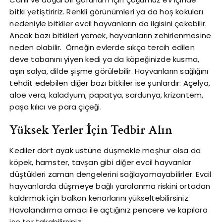
bitki yetiştiririz. Renkli görünümleri ya da hoş kokuları
nedeniyle bitkiler evcil hayvanların da ilgisini çekebilir.
Ancak bazı bitkileri yemek, hayvanların zehirlenmesine
neden olabilir. Örneğin evlerde sıkça tercih edilen
deve tabanını yiyen kedi ya da köpeğinizde kusma,
aşırı salya, dilde şişme görülebilir. Hayvanların sağlığını
tehdit edebilen diğer bazı bitkiler ise şunlardır: Açelya,
aloe vera, kaladyum, papatya, sardunya, krizantem,
paşa kılıcı ve para çiçeği.
Yüksek Yerler İçin Tedbir Alın
Kediler dört ayak üstüne düşmekle meşhur olsa da
köpek, hamster, tavşan gibi diğer evcil hayvanlar
düştükleri zaman dengelerini sağlayamayabilirler. Evcil
hayvanlarda düşmeye bağlı yaralanma riskini ortadan
kaldırmak için balkon kenarlarını yükseltebilirsiniz.
Havalandırma amacı ile açtığınız pencere ve kapılara
ise tor takabilirsiniz.